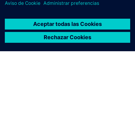
“Estamos interesados en implementar esta función lo más
rápido posible, idealmente dentro del trimestre actual. Al
combinar la herramienta de automatización SIMATIC de
Siemens con nuestro propio software, podremos realizar
una actualización completa de toda la máquina, incluidos
los controladores Siemens, en menos de un minuto”. —
Łukasz Kowalczyk, Director de Producción, REKBOT Sp. z
o.o.