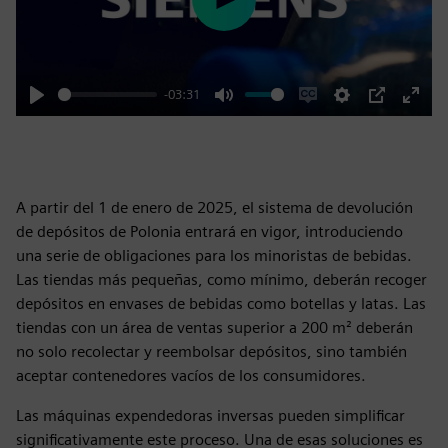
Play
-03:31
Play
Mute
Enable
Settings
PIP
Enter
captions
fulls
A partir del 1 de enero de 2025, el sistema de devolución
de depósitos de Polonia entrará en vigor, introduciendo
una serie de obligaciones para los minoristas de bebidas.
Las tiendas más pequeñas, como mínimo, deberán recoger
depósitos en envases de bebidas como botellas y latas. Las
tiendas con un área de ventas superior a 200 m² deberán
no solo recolectar y reembolsar depósitos, sino también
aceptar contenedores vacíos de los consumidores.
Las máquinas expendedoras inversas pueden simplificar
significativamente este proceso. Una de esas soluciones es