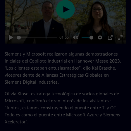
Play
01:55
Play
Mute
Settings
PIP
Enter
fulls
Siemens y Microsoft realizaron algunas demostraciones
iniciales del Copiloto Industrial en Hannover Messe 2023.
“Los clientes estaban entusiasmados”, dijo Kai Brasche,
vicepresidente de Alianzas Estratégicas Globales en
Siemens Digital Industries.
Olivia Klose, estratega tecnológica de socios globales de
Microsoft, confirmó el gran interés de los visitantes:
“Juntos, estamos construyendo el puente entre TI y OT.
Todo es como el puente entre Microsoft Azure y Siemens
Xcelerator”.