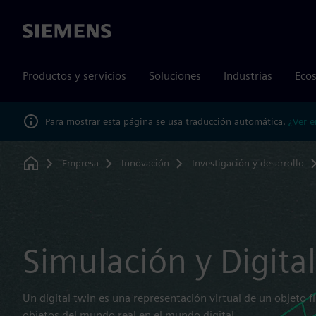
Siemens
Productos y servicios
Soluciones
Industrias
Ecos
Para mostrar esta página se usa traducción automática.
¿Ver e
Empresa
Innovación
Investigación y desarrollo
Home
Simulación y Digita
Un digital twin es una representación virtual de un objeto f
objetos del mundo real en el mundo digital.