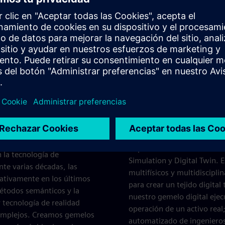
ción y otra información de
marcha, operación y servicio
Nuestras soluciones de sof
cnicos de servicio en
herramientas para crear y u
Si bien esos productos y so
n modelo de simulación que
importantes desafíos unive
 la tecnología de
Simulation y Digital Twin. 
te varias décadas, las
multifísicos y multidiscipl
cativamente en los últimos
para crear un tejido digita
métodos semánticos y la
nuestro gemelo digital eje
 tecnología de realidad
operación de un activo real
complejos. Creamos gemelos
automatizado de ingenieros 