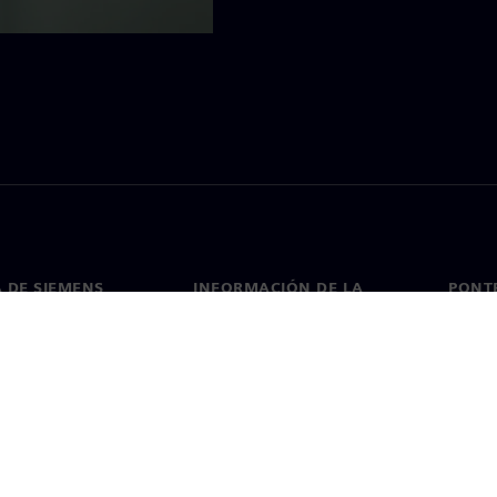
 DE SIEMENS
INFORMACIÓN DE LA
PONT
EMPRESA
de nosotros
Conta
Empresa
go
Oficin
Relaciones con los inversores
 y prensa
Estrategia