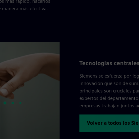
os más rápido, hacerlos
e manera más efectiva.
Tecnologías centrale
Siemens se esfuerza por log
innovación que son de suma
principales son cruciales pa
expertos del departamento d
empresas trabajan juntos aq
Volver a todos los S