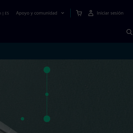
Apoyo y comunidad
Iniciar sesión
n
|
ES
B
c
S
A