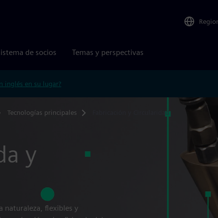
Regio
istema de socios
Temas y perspectivas
n inglés en su lugar?
Tecnologías principales
Fabricación y Circularidad
da y
 naturaleza, flexibles y