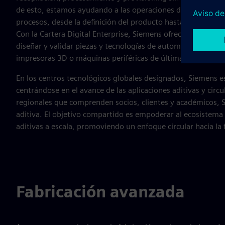
de esto, estamos ayudando a las operaciones de nuestros cl
procesos, desde la definición del producto hasta la ejecución 
Con la Cartera Digital Enterprise, Siemens ofrece solucion
diseñar y validar piezas y tecnologías de automatización q
impresoras 3D o máquinas periféricas de última generación
En los centros tecnológicos globales designados, Siemens es
centrándose en el avance de las aplicaciones aditivas y circ
regionales que comprenden socios, clientes y académicos, Si
aditiva. El objetivo compartido es empoderar al ecosistema p
aditivas a escala, promoviendo un enfoque circular hacia la f
Fabricación avanzada