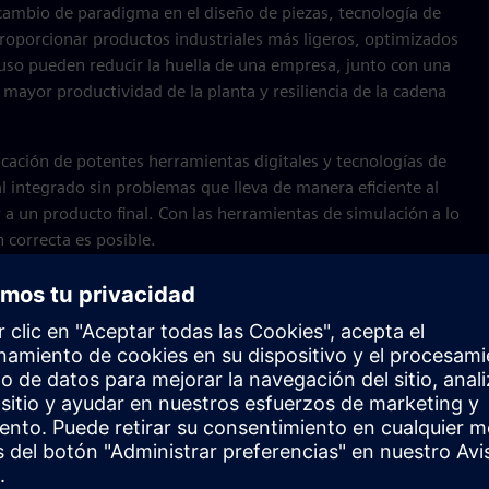
cambio de paradigma en el diseño de piezas, tecnología de
oporcionar productos industriales más ligeros, optimizados
uso pueden reducir la huella de una empresa, junto con una
 mayor productividad de la planta y resiliencia de la cadena
icación de potentes herramientas digitales y tecnologías de
l integrado sin problemas que lleva de manera eficiente al
 a un producto final. Con las herramientas de simulación a lo
 correcta es posible.
tal sin fisuras
n sostenibles y el performance operativo mediante la
s de datos críticos de productos y de fábrica. Sobre la base