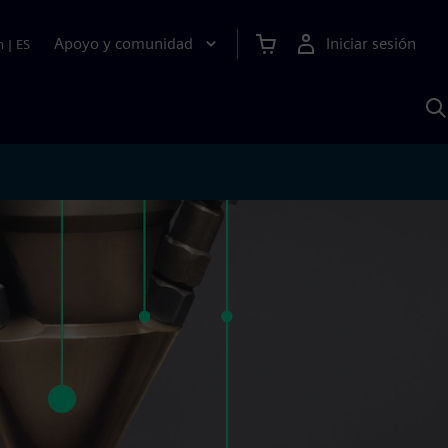
Apoyo y comunidad
Iniciar sesión
n
|
ES
B
c
S
A