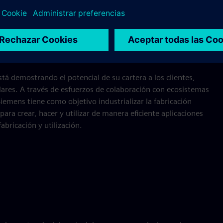
ientes con soluciones digitales y nuevas tecnologías de
de la producción hasta el final de la vida útil del producto.
es holísticas que contienen software CAD, CAM y CAE para
ue permiten a los fabricantes de máquinas entregar
.
tá demostrando el potencial de su cartera a los clientes,
ulares. A través de esfuerzos de colaboración con ecosistemas
emens tiene como objetivo industrializar la fabricación
ara crear, hacer y utilizar de manera eficiente aplicaciones
abricación y utilización.