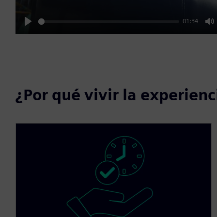
01:34
Play
M
¿Por qué vivir la experie