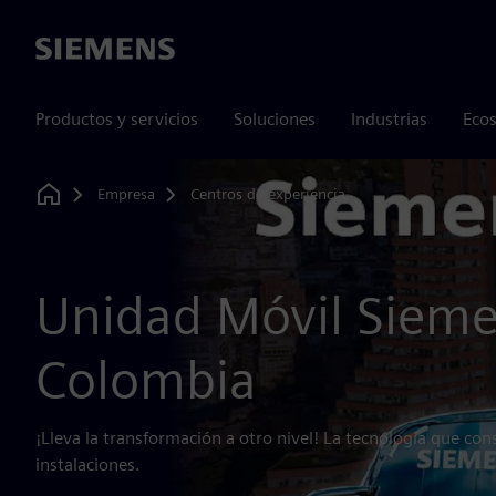
Siemens
Productos y servicios
Soluciones
Industrias
Ecos
Empresa
Centros de experiencia
Home
Unidad Móvil Siem
Colombia
¡Lleva la transformación a otro nivel! La tecnología que con
instalaciones.