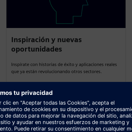
Inspiración y nuevas
oportunidades
Inspírate con historias de éxito y aplicaciones reales
que ya están revolucionando otros sectores.
ia