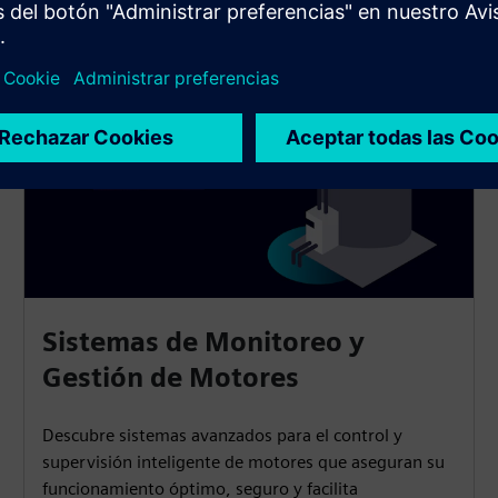
Sistemas de Monitoreo y
Gestión de Motores
Descubre sistemas avanzados para el control y
supervisión inteligente de motores que aseguran su
funcionamiento óptimo, seguro y facilita