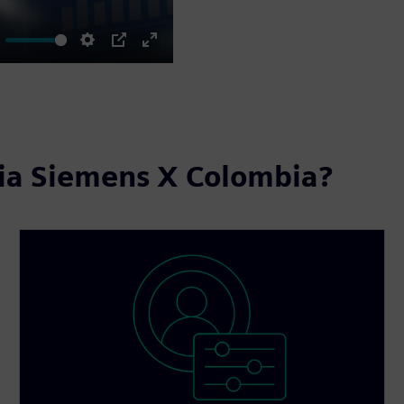
ute
Settings
PIP
Enter
fullscreen
ncia Siemens X Colombia?