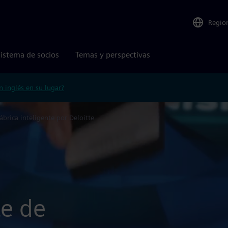
Regio
istema de socios
Temas y perspectivas
n inglés en su lugar?
ábrica inteligente por Deloitte
te de