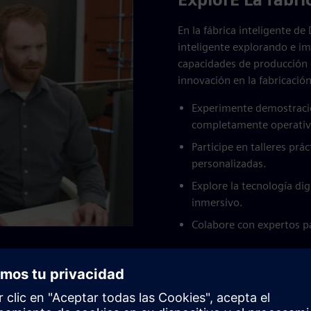
En la fábrica inteligente de 
inteligente explorando e i
capacidades de producción d
innovación en la fabricación
Experimente demostracion
completamente operativ
Participe en talleres prá
personalizadas.
Explore la tecnología dig
inmersivo.
Colabore con expertos pa
Obtenga más información so