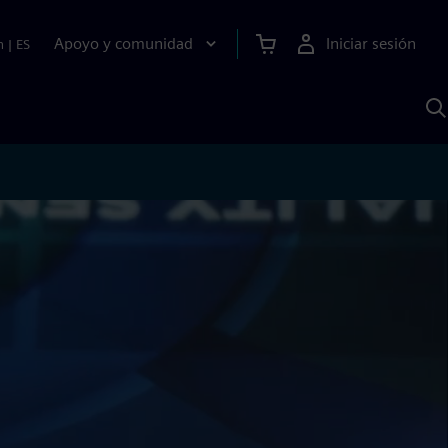
Apoyo y comunidad
Iniciar sesión
n
|
ES
B
c
S
A