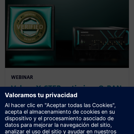
WEBINAR
Veloce X-STEP optimizes O-RAN
interoperability and
conformance
In this webinar, we introduce the *Veloce™ X-STEP™
platform*, which is a fiber optic test system radio