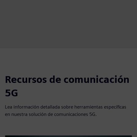
00:44
Play
Mute
Settings
PIP
Enter
fulls
Recursos de comunicación
5G
Lea información detallada sobre herramientas específicas
en nuestra solución de comunicaciones 5G.