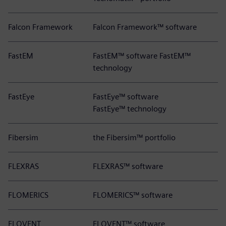
Falcon Framework
Falcon Framework™ software
FastEM
FastEM™ software FastEM™
technology
FastEye
FastEye™ software
FastEye™ technology
Fibersim
the Fibersim™ portfolio
FLEXRAS
FLEXRAS™ software
FLOMERICS
FLOMERICS™ software
FLOVENT
FLOVENT™ software