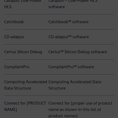
Catapult Low-Power
Catapult™ Low-Power HLS
HLS
software
Catchbook
Catchbook™ software
CD-adapco
CD-adapco™ software
Certus Silicon Debug
Certus™ Silicon Debug software
CompliantPro
CompliantPro™ software
Computing Accelerated
Computing Accelerated Data
Data Structure
Structure
Connect for [PRODUCT
Connect for [proper use of product
NAME]
name as shown in this list of
product names]