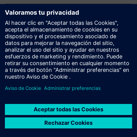
HPCWorks Access
HPCWorks™ Access software
HPCWorks Allocator
HPCWorks™ Allocator software
HPCWorks Breeze
HPCWorks™ Breeze™ software
HPCWorks Control
HPCWorks™ Control software
HPCWorks Desktop
HPCWorks™ Desktop Software
Software Usage
Usage Analytics software
Analytics
HPCWorks Flowtracer
HPCWorks™ Flowtracer™ software
HPCWorks Grid Engine
HPCWorks™ Grid Engine™ software