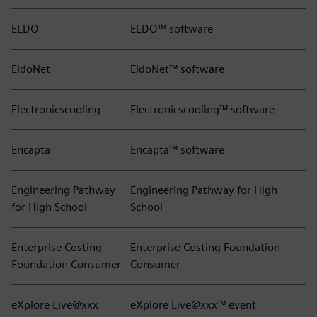
ELDO
ELDO™ software
EldoNet
EldoNet™ software
Electronicscooling
Electronicscooling™ software
Encapta
Encapta™ software
Engineering Pathway
Engineering Pathway for High
for High School
School
Enterprise Costing
Enterprise Costing Foundation
Foundation Consumer
Consumer
eXplore Live@xxx
eXplore Live@xxx™ event