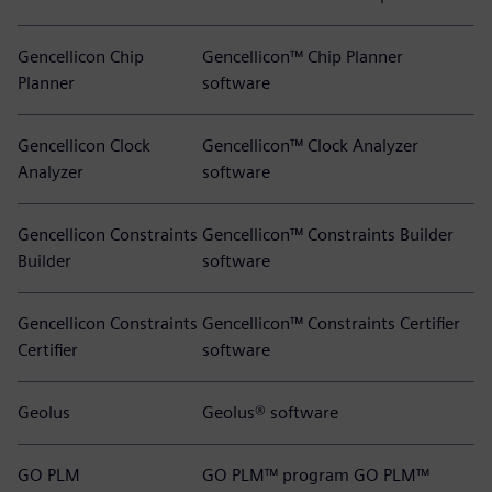
Gencellicon Chip
Gencellicon™ Chip Planner
Planner
software
Gencellicon Clock
Gencellicon™ Clock Analyzer
Analyzer
software
Gencellicon Constraints
Gencellicon™ Constraints Builder
Builder
software
Gencellicon Constraints
Gencellicon™ Constraints Certifier
Certifier
software
Geolus
Geolus® software
GO PLM
GO PLM™ program GO PLM™