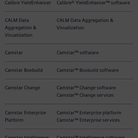
Calibre YieldEnhancer
Calibre® YieldEnhancer™ software
CALM Data
CALM Data Aggregation &
Aggregation &
Visualization
Visualization
Camstar
Camstar™ software
Camstar Boxbuild
Camstar™ Boxbuild software
Camstar Change
Camstar™ Change software
Camstar™ Change services
Camstar Enterprise
Camstar™ Enterprise platform
Platform
Camstar™ Enterprise services
Camstar Intelligence
Camstar™ Intelligence software