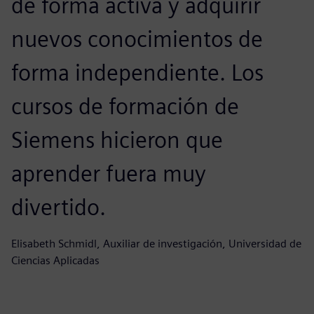
de forma activa y adquirir
E
nuevos conocimientos de
d
forma independiente. Los
e
cursos de formación de
h
Siemens hicieron que
e
aprender fuera muy
a
divertido.
a
a
Elisabeth Schmidl, Auxiliar de investigación, Universidad de
Ciencias Aplicadas
a
Wo