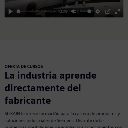
12:38
Play
Mute
Settings
PIP
Enter
fulls
OFERTA DE CURSOS
La industria aprende
directamente del
fabricante
SITRAIN le ofrece formación para la cartera de productos y
soluciones industriales de Siemens. Disfrute de las
numerosas posibilidades de ampliar sus conocimientos con