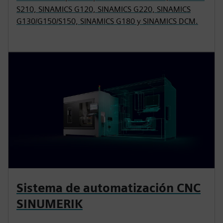
S210, SINAMICS G120, SINAMICS G220, SINAMICS
G130/G150/S150, SINAMICS G180 y SINAMICS DCM.
Sistema de automatización CNC
SINUMERIK