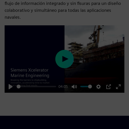
flujo de información integrado y sin fisuras para un diseño
colaborativo y simultáneo para todas las aplicaciones
navales.
Play
04:05
Play
Mute
Settings
PIP
Enter
fulls