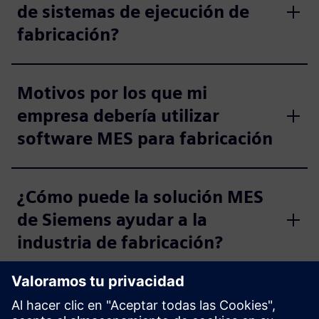
de sistemas de ejecución de
fabricación?
Motivos por los que mi
empresa debería utilizar
software MES para fabricación
¿Cómo puede la solución MES
de Siemens ayudar a la
industria de fabricación?
¿La solución de software MES