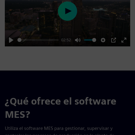
Play
02:52
Play
Mute
Settings
PIP
Enter
fulls
¿Qué ofrece el software
MES?
Utiliza el software MES para gestionar, supervisar y