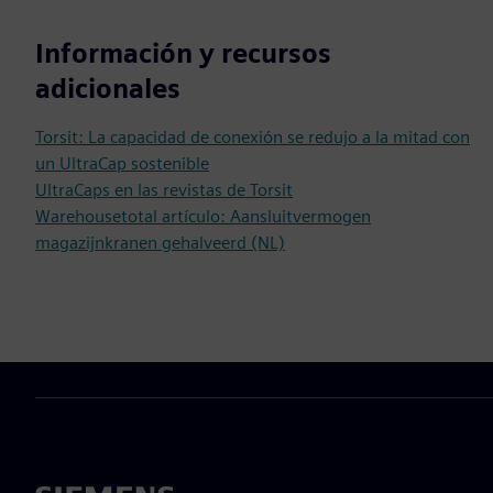
Información y recursos
adicionales
Torsit: La capacidad de conexión se redujo a la mitad con
un UltraCap sostenible
UltraCaps en las revistas de Torsit
Warehousetotal artículo: Aansluitvermogen
magazijnkranen gehalveerd (NL)