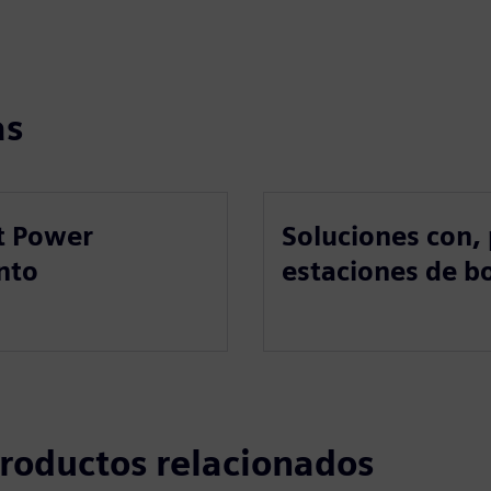
as
t Power
Soluciones con, 
nto
estaciones de b
 productos relacionados