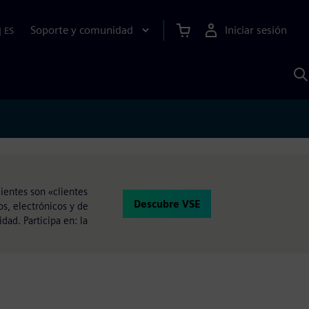
Soporte y comunidad
Iniciar sesión
|
ES
B
c
I
S
ientes son «clientes
Descubre VSE
s, electrónicos y de
dad. Participa en: la