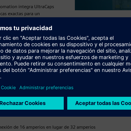
tomation integra UltraCaps
icas exactas para un
energía y la reutilización
nexión de 16 amperios en lugar de 32 amperios