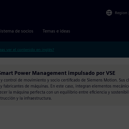
Region
istema de socios
Temas e ideas
eas ver el contenido en inglés?
 Smart Power Management impulsado por VSE
l y control de movimiento y socio certificado de Siemens Motion. Sus cl
 y fabricantes de máquinas. En este caso, integran elementos mecánico
cer la máquina perfecta con un equilibrio entre eficiencia y sostenibili
trucción y la infraestructura.