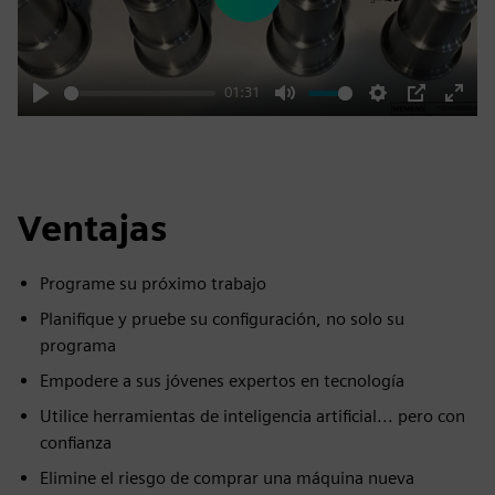
Play
01:31
Play
Mute
Settings
PIP
Enter
fulls
Ventajas
Programe su próximo trabajo
Planifique y pruebe su configuración, no solo su
programa
Empodere a sus jóvenes expertos en tecnología
Utilice herramientas de inteligencia artificial... pero con
confianza
Elimine el riesgo de comprar una máquina nueva