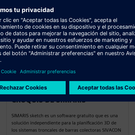
as
CROQUIS DE SIMARIS
SIMARIS sketch es un software gratuito que es una
solución independiente para la planificación 3D de
los sistemas troncales de barras colectoras SIVACON