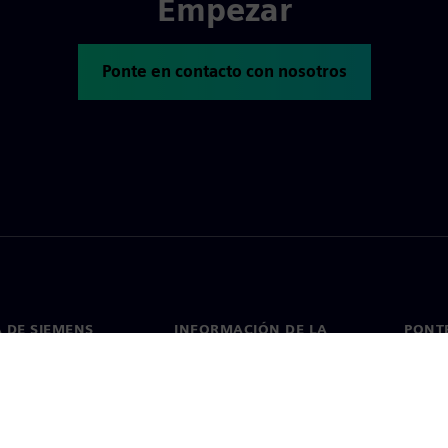
Empezar
Ponte en contacto con nosotros
 DE SIEMENS
INFORMACIÓN DE LA
PONT
EMPRESA
de nosotros
Conta
Empresa
go
Oficin
Relaciones con inversores