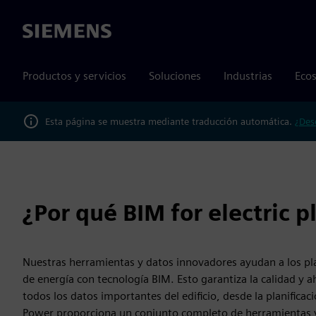
Siemens
Productos y servicios
Soluciones
Industrias
Ecos
Esta página se muestra mediante traducción automática.
¿Des
¿Por qué BIM for electric 
Nuestras herramientas y datos innovadores ayudan a los plani
de energía con tecnología BIM. Esto garantiza la calidad y a
todos los datos importantes del edificio, desde la planificaci
Power proporciona un conjunto completo de herramientas y 