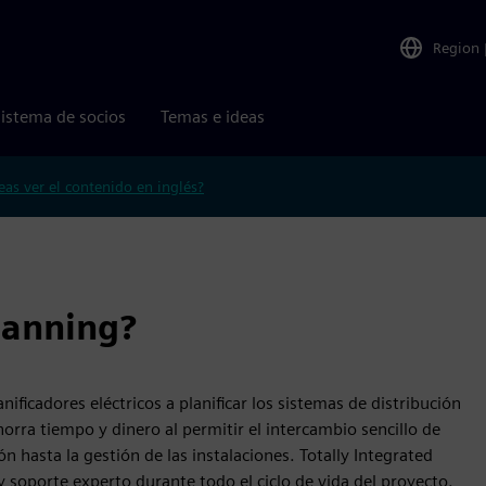
Region
istema de socios
Temas e ideas
eas ver el contenido en inglés?
planning?
ficadores eléctricos a planificar los sistemas de distribución
horra tiempo y dinero al permitir el intercambio sencillo de
ón hasta la gestión de las instalaciones. Totally Integrated
soporte experto durante todo el ciclo de vida del proyecto.