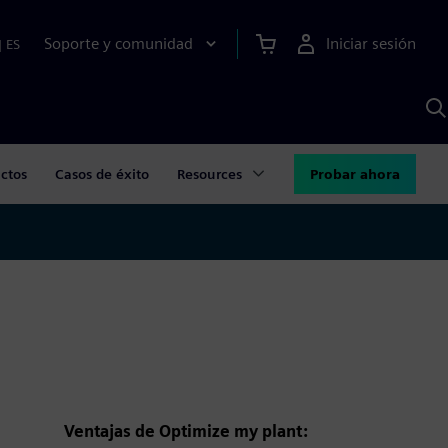
Soporte y comunidad
Iniciar sesión
|
ES
B
c
I
S
ctos
Casos de éxito
Resources
Probar ahora
Ventajas de Optimize my plant: