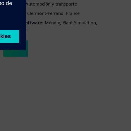
Industria:
Automoción y transporte
Ubicación:
Clermont-Ferrand, France
Siemens Software:
Mendix, Plant Simulation,
Tecnomatix
Leer