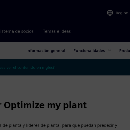
Region
istema de socios
Temas e ideas
Información general
Funcionalidades
Produ
eas ver el contenido en inglés?
ar Optimize my plant
s de planta y líderes de planta, para que puedan predecir y