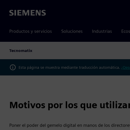
Siemens
Productos y servicios
Soluciones
Industrias
Ecos
Tecnomatix
Esta página se muestra mediante traducción automática.
¿Des
Motivos por los que utiliz
Poner el poder del gemelo digital en manos de los directore