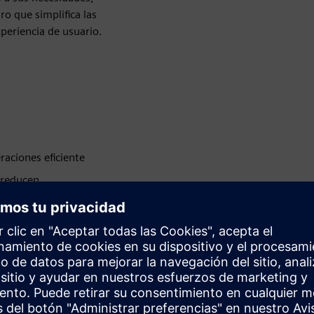
o que simplifica las
periencia de usuario.
raciones eficiente
e reducen
es del edificio
as