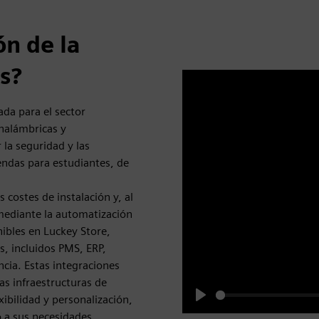
ón de la
s?
ada para el sector
inalámbricas y
la seguridad y las
endas para estudiantes, de
costes de instalación y, al
mediante la automatización
nibles en Luckey Store,
s, incluidos PMS, ERP,
cia. Estas integraciones
las infraestructuras de
xibilidad y personalización,
Play
o a sus necesidades,