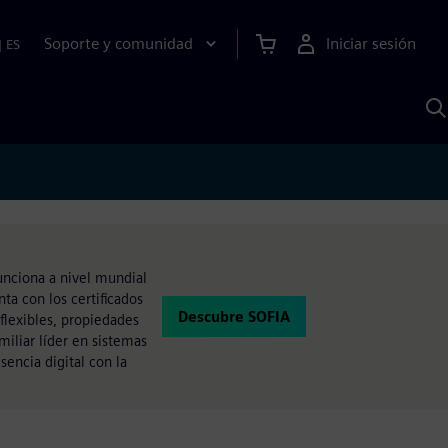
Soporte y comunidad
Iniciar sesión
|
ES
B
c
I
S
unciona a nivel mundial
nta con los certificados
Descubre SOFIA
 flexibles, propiedades
miliar líder en sistemas
sencia digital con la