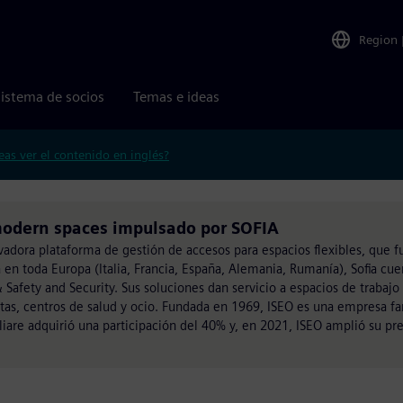
Region
istema de socios
Temas e ideas
eas ver el contenido en inglés?
odern spaces impulsado por SOFIA
vadora plataforma de gestión de accesos para espacios flexibles, que f
a en toda Europa (Italia, Francia, España, Alemania, Rumanía), Sofia cue
 Safety and Security. Sus soluciones dan servicio a espacios de trabajo
istas, centros de salud y ocio. Fundada en 1969, ISEO es una empresa fa
liare adquirió una participación del 40% y, en 2021, ISEO amplió su pre