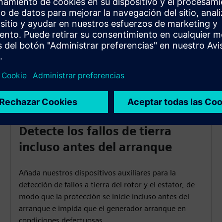
operativo fiable.
as
Detecte los fallos de tierra
incluso antes del arranque
Añada nuestros dispositivos auxiliares para la
detección de fallos a tierra del rotor y el estator, de
modo que la protección se inicie incluso antes del
arranque e impida que el generador arranque en
condiciones defectuosas.