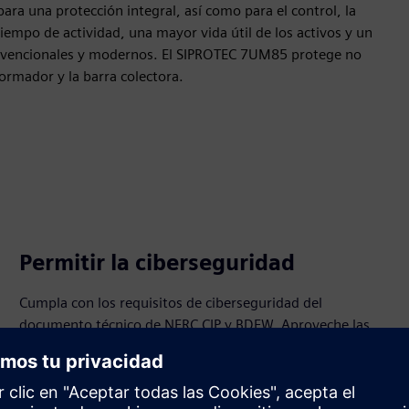
ara una protección integral, así como para el control, la
iempo de actividad, una mayor vida útil de los activos y un
onvencionales y modernos. El SIPROTEC 7UM85 protege no
formador y la barra colectora.
Permitir la ciberseguridad
Cumpla con los requisitos de ciberseguridad del
documento técnico de NERC CIP y BDEW. Aproveche las
sólidas funciones de ciberseguridad, como el control de
acceso basado en funciones y el registro de los eventos
relacionados con la seguridad, para lograr un entorno