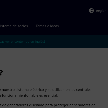
Region
istema de socios
Temas e ideas
eas ver el contenido en inglés?
?
estro sistema eléctrico y se utilizan en las centrales
u funcionamiento fiable es esencial.
n de generadores diseñado para proteger generadores de