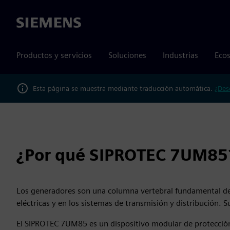
Siemens
Productos y servicios
Soluciones
Industrias
Ecos
Esta página se muestra mediante traducción automática.
¿Des
¿Por qué SIPROTEC 7UM85
Los generadores son una columna vertebral fundamental de nu
eléctricas y en los sistemas de transmisión y distribución. S
El SIPROTEC 7UM85 es un dispositivo modular de protecció