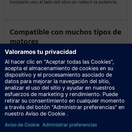
instalarlo uno al lado del otro sin reducir la potencia.
Compatible con muchos tipos de
motores
El S200C es compatible con los motores 1FL1 y 1FL2.
Las opciones de codificación incluyen el absoluto de
una vuelta de 17 bits, el absoluto de una vuelta de 21
bits, el absoluto de varias vueltas de 21 bits (sin
batería) y el absoluto de vuelta múltiple de 21 bits
(batería).