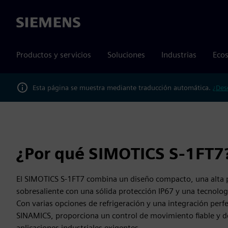
Siemens
Productos y servicios
Soluciones
Industrias
Ecos
Esta página se muestra mediante traducción automática.
¿Des
¿Por qué SIMOTICS S-1FT7
El SIMOTICS S-1FT7 combina un diseño compacto, una alta 
sobresaliente con una sólida protección IP67 y una tecnolog
Con varias opciones de refrigeración y una integración perfe
SINAMICS, proporciona un control de movimiento fiable y d
aplicaciones industriales exigentes.