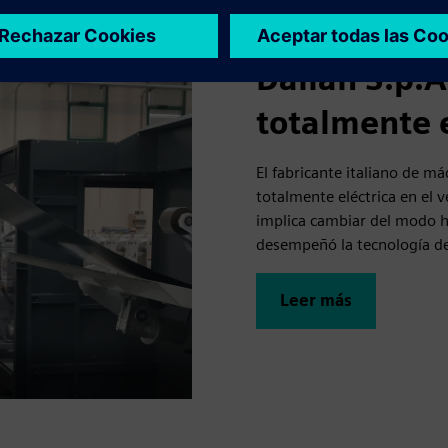
Dallan S.p.A
totalmente e
El fabricante italiano de m
totalmente eléctrica en el 
implica cambiar del modo hid
desempeñó la tecnología de
Leer más