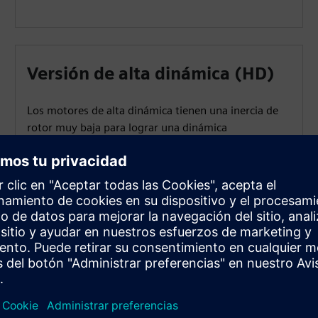
Versión de alta dinámica (HD)
Los motores de alta dinámica tienen una inercia de
rotor muy baja para lograr una dinámica
extremadamente alta y tiempos de ciclo más cortos.
Están disponibles con refrigeración externa y
refrigeración por agua, lo que garantiza una alta
capacidad de alimentación continua.
izan el SIMOTICS S-1FT7?