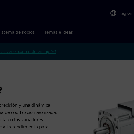
Region
istema de socios
Temas e ideas
eas ver el contenido en inglés?
?
precisión y una dinámica
ía de codificación avanzada.
cta en los variadores
e alto rendimiento para