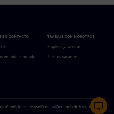
E EN CONTACTO
TRABAJE CON NOSOTROS
cto
Empleos y carreras
as en todo el mundo
Puestos vacantes
kies
Condiciones de uso
ID digital
Denuncia de irregularidades