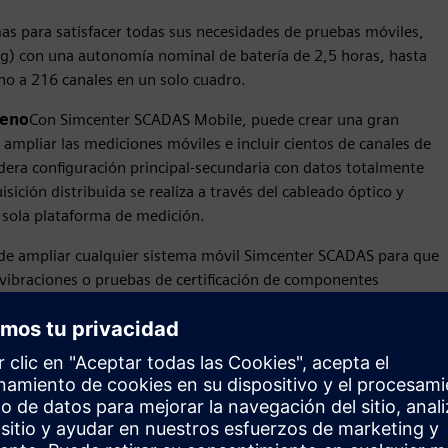
as para satisfacer todas sus necesidades de pruebas móviles,
kg) con una autonomía nominal de batería de 2,5 horas, hasta
ho a 216 canales en un solo cuadro.
reno
Con Simcenter SCADAS Mobile, puede crear una gran
ampliar las mediciones móviles e incluir cientos de canales de
dera configuración principal-secundaria con datos totalmente
ición distribuida se realiza a través del cableado óptico y
 sola plataforma de medición.
e ampliar cualquier sistema móvil Simcenter SCADAS para que
e vibraciones o pruebas de certificación de componentes