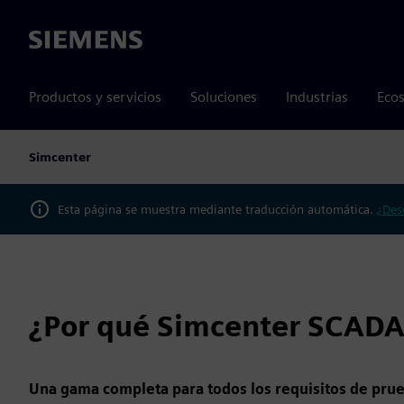
Siemens
Productos y servicios
Soluciones
Industrias
Ecos
Simcenter
Esta página se muestra mediante traducción automática.
¿Des
¿Por qué Simcenter SCADA
Una gama completa para todos los requisitos de pru