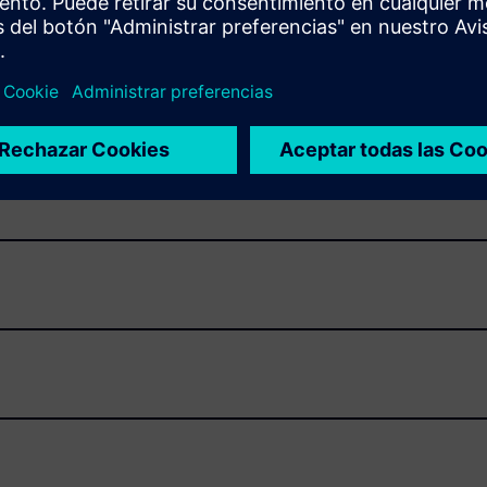
Simcenter SCADAS 2506?
rsátil y abierta
imcenter SCADAS