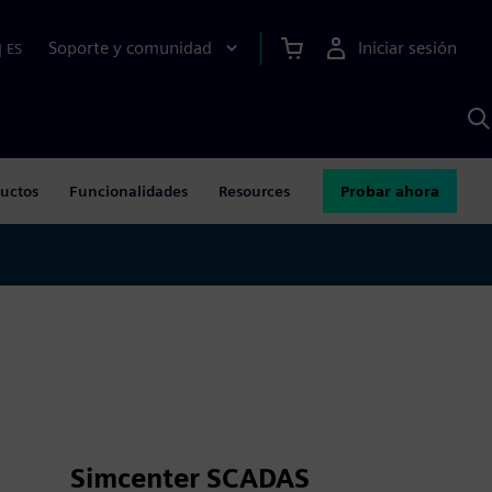
Soporte y comunidad
Iniciar sesión
|
ES
B
c
I
S
uctos
Funcionalidades
Resources
Probar ahora
Simcenter SCADAS