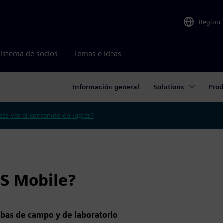
Region
istema de socios
Temas e ideas
Información general
Solutions
Prod
eas ver el contenido en inglés?
S Mobile?
ebas de campo y de laboratorio