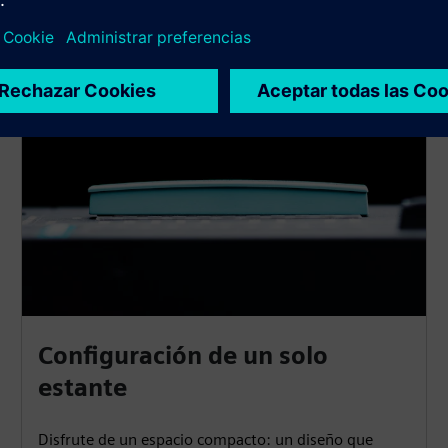
as
Configuración de un solo
estante
Disfrute de un espacio compacto: un diseño que