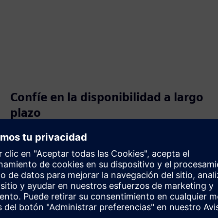
Confíe en la disponibilidad a largo
plazo
¿Quiere que su solicitud sea fiable y esté preparada para
el futuro? Las familias de sistemas SIMATIC S7-300/ET
200M estarán disponibles hasta 2033.