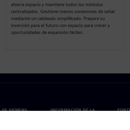
ahorra espacio y mantiene todos los módulos
centralizados. Gestione menos conexiones de señal
mediante un cableado simplificado. Prepare su
inversión para el futuro con espacio para crecer y
oportunidades de expansión fáciles.
 DE SIEMENS
INFORMACIÓN DE LA
PONT
EMPRESA
de nosotros
Conta
Empresa