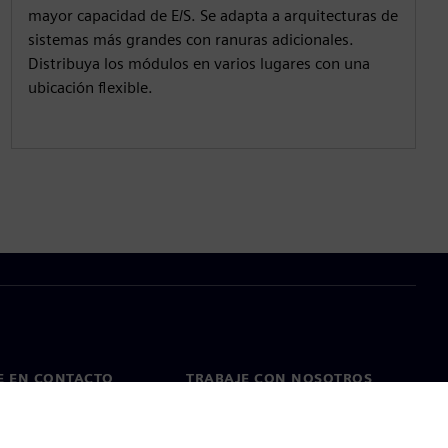
mayor capacidad de E/S. Se adapta a arquitecturas de
sistemas más grandes con ranuras adicionales.
Distribuya los módulos en varios lugares con una
ubicación flexible.
E EN CONTACTO
TRABAJE CON NOSOTROS
cto
Empleos y carreras