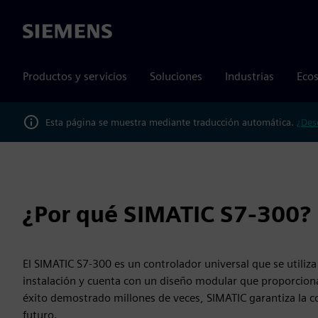
Siemens
Productos y servicios
Soluciones
Industrias
Ecos
Esta página se muestra mediante traducción automática.
¿Des
¿Por qué SIMATIC S7-300?
El SIMATIC S7-300 es un controlador universal que se utili
instalación y cuenta con un diseño modular que proporciona
éxito demostrado millones de veces, SIMATIC garantiza la co
futuro.