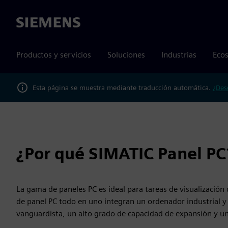
Siemens
Productos y servicios
Soluciones
Industrias
Ecos
Esta página se muestra mediante traducción automática.
¿Des
¿Por qué SIMATIC Panel PC
La gama de paneles PC es ideal para tareas de visualización
de panel PC todo en uno integran un ordenador industrial y
vanguardista, un alto grado de capacidad de expansión y una