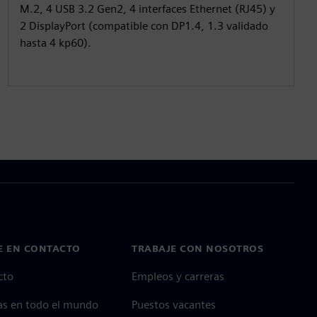
M.2, 4 USB 3.2 Gen2, 4 interfaces Ethernet (RJ45) y
2 DisplayPort (compatible con DP1.4, 1.3 validado
hasta 4 kp60).
E EN CONTACTO
TRABAJE CON NOSOTROS
cto
Empleos y carreras
as en todo el mundo
Puestos vacantes