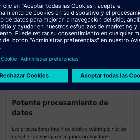
Tareas de visualización y control para sectores como la
ingeniería mecánica, la ingeniería de plantas, la ingeniería
de tráfico o la transmisión de energía, así como la
construcción naval, la automatización de edificios, el
almacenamiento y la logística.
as
Potente procesamiento de
datos
Los procesadores Intel® de doble y cuádruple núcleo
que ahorran energía en algunos ordenadores