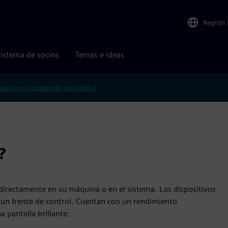
Region
istema de socios
Temas e ideas
eas ver el contenido en inglés?
?
 directamente en su máquina o en el sistema. Los dispositivos
 un frente de control. Cuentan con un rendimiento
 pantalla brillante.