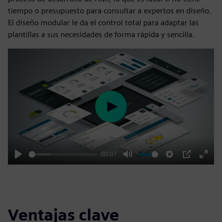
tiempo o presupuesto para consultar a expertos en diseño.
El diseño modular le da el control total para adaptar las
plantillas a sus necesidades de forma rápida y sencilla.
Play
00:07
Play
Mute
Settings
PIP
Enter
fulls
Ventajas clave