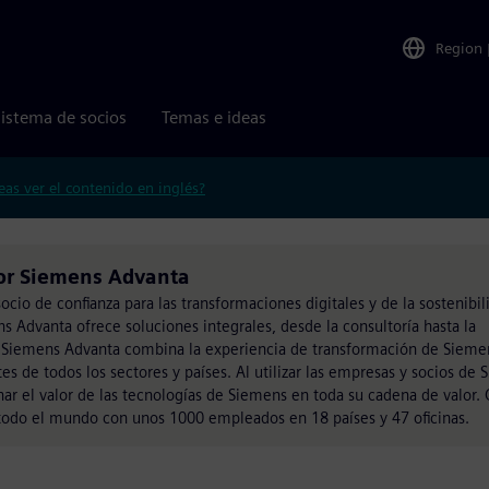
Region
istema de socios
Temas e ideas
eas ver el contenido en inglés?
por Siemens Advanta
cio de confianza para las transformaciones digitales y de la sostenibil
Advanta ofrece soluciones integrales, desde la consultoría hasta la
, Siemens Advanta combina la experiencia de transformación de Sieme
es de todos los sectores y países. Al utilizar las empresas y socios de 
ar el valor de las tecnologías de Siemens en toda su cadena de valor.
odo el mundo con unos 1000 empleados en 18 países y 47 oficinas.