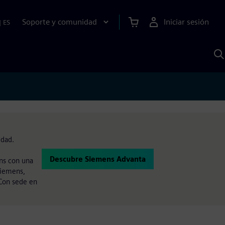
Soporte y comunidad
Iniciar sesión
|
ES
B
c
I
S
idad.
Descubre Siemens Advanta
ns con una
Siemens,
 Con sede en