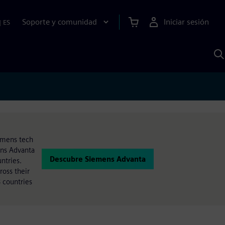
Soporte y comunidad
Iniciar sesión
|
ES
B
c
I
S
iemens tech
ens Advanta
Descubre Siemens Advanta
ntries.
oss their
 countries