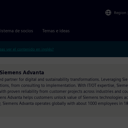
Region
istema de socios
Temas e ideas
eas ver el contenido en inglés?
 Siemens Advanta
ed partner for digital and sustainability transformations. Leveraging S
utions, from consulting to implementation. With IT/OT expertise, Siem
h proven reliability from customer projects across industries and cou
mens Advanta helps customers unlock value of Siemens technologies acr
, Siemens Advanta operates globally with about 1000 employees in 18