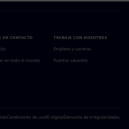
E EN CONTACTO
TRABAJE CON NOSOTROS
cto
Empleos y carreras
as en todo el mundo
Puestos vacantes
kies
Condiciones de uso
ID digital
Denuncia de irregularidades