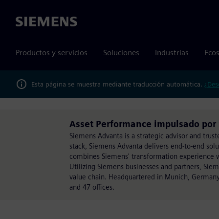
Siemens
Productos y servicios
Soluciones
Industrias
Ecos
Esta página se muestra mediante traducción automática.
¿Des
Asset Performance impulsado por
Siemens Advanta is a strategic advisor and trust
stack, Siemens Advanta delivers end-to-end sol
combines Siemens' transformation experience wit
Utilizing Siemens businesses and partners, Sie
value chain. Headquartered in Munich, Germany
and 47 offices.