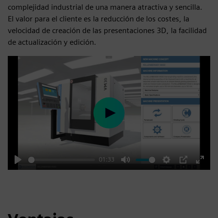
complejidad industrial de una manera atractiva y sencilla.
El valor para el cliente es la reducción de los costes, la
velocidad de creación de las presentaciones 3D, la facilidad
de actualización y edición.
Play
01:33
Play
Mute
Settings
PIP
Enter
fulls