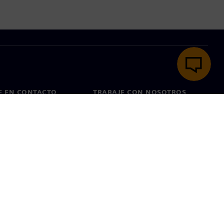
E EN CONTACTO
TRABAJE CON NOSOTROS
cto
Empleos y carreras
as en todo el mundo
Puestos vacantes