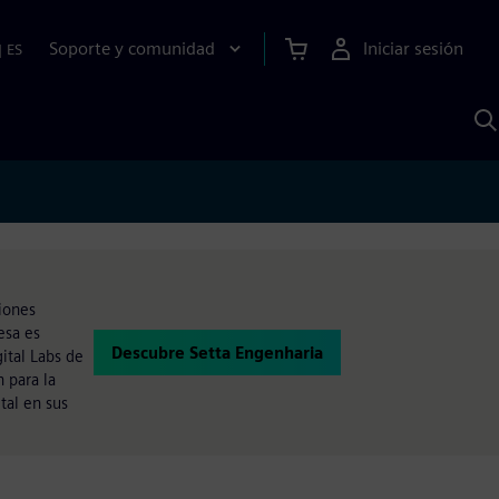
Soporte y comunidad
Iniciar sesión
|
ES
B
c
I
S
iones
esa es
Descubre Setta Engenharia
ital Labs de
 para la
tal en sus