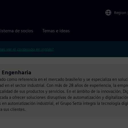
Region
istema de socios
Temas e ideas
eas ver el contenido en inglés?
a Engenharia
ado como referencia en el mercado brasileño y se especializa en soluc
idad en el sector industrial. Con más de 28 años de experiencia, la empr
calidad de sus productos y servicios. En el ámbito de la innovación, Dig
da a ofrecer soluciones disruptivas de automatización y digitalización
 en automatización industrial, el Grupo Setta integra la tecnología digi
a sus clientes.