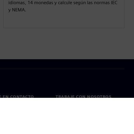
idiomas, 14 monedas y calcule según las normas IEC
y NEMA.
E EN CONTACTO
TRABAJE CON NOSOTROS
cto
Empleos y carreras
as en todo el mundo
Puestos vacantes