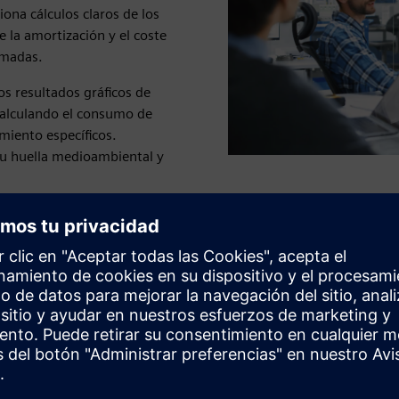
ona cálculos claros de los
 la amortización y el coste
rmadas.
los resultados gráficos de
calculando el consumo de
miento específicos.
 su huella medioambiental y
Obtenga transparencia en los
costes de la energía