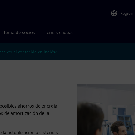
Region
istema de socios
Temas e ideas
eas ver el contenido en inglés?
posibles ahorros de energía
os de amortización de la
 la actualización a sistemas