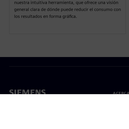
nuestra intuitiva herramienta, que ofrece una visión
general clara de dónde puede reducir el consumo con
los resultados en forma gráfica.
ACERCA
Acerca 
Lideraz
Noticias