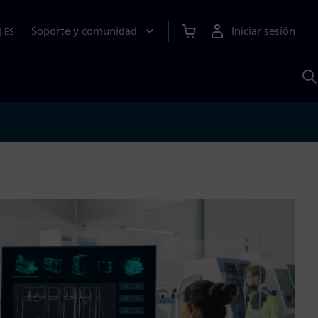
Soporte y comunidad
Iniciar sesión
|
ES
B
c
I
S