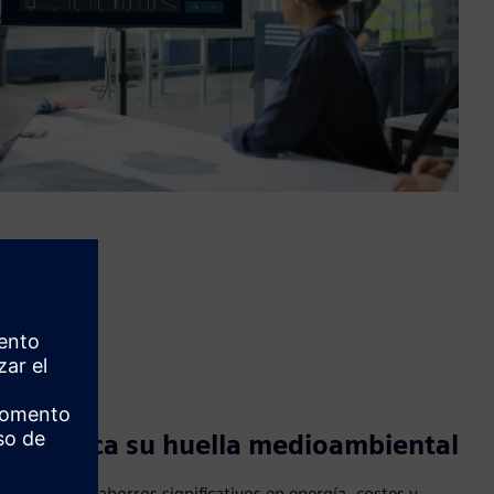
Reduzca su huella medioambiental
Identifique ahorros significativos en energía, costes y