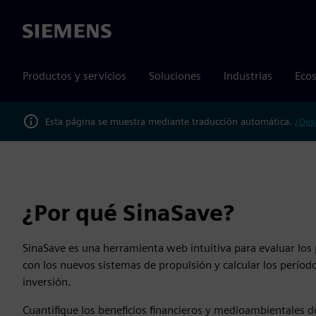
Siemens
Productos y servicios
Soluciones
Industrias
Ecos
Esta página se muestra mediante traducción automática.
¿Des
¿Por qué SinaSave?
SinaSave es una herramienta web intuitiva para evaluar los 
con los nuevos sistemas de propulsión y calcular los períod
inversión.
Cuantifique los beneficios financieros y medioambientales de