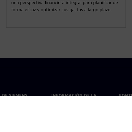
una perspectiva financiera integral para planificar de
forma eficaz y optimizar sus gastos a largo plazo.
 DE SIEMENS
INFORMACIÓN DE LA
PONT
EMPRESA
de nosotros
Conta
Empresa
go
Oficin
Relaciones con inversores
 y prensa