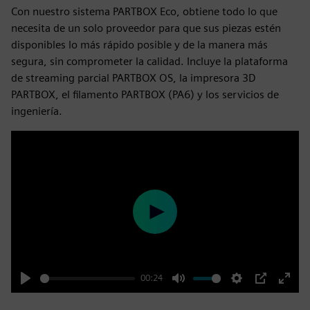
Con nuestro sistema PARTBOX Eco, obtiene todo lo que
necesita de un solo proveedor para que sus piezas estén
disponibles lo más rápido posible y de la manera más
segura, sin comprometer la calidad. Incluye la plataforma
de streaming parcial PARTBOX OS, la impresora 3D
PARTBOX, el filamento PARTBOX (PA6) y los servicios de
ingeniería.
Play
00:24
Play
Mute
Settings
PIP
Enter