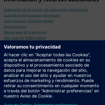
Explicación de la función de obstrucción automática
Guía de monitorización del estado
Caso práctico: Yorkshire Water
Demostración
Página web de la empresa
Sitio web de SAM4 Health
Requisitos previos
Accionamiento = alimentado por corriente alterna (es
posible usar FVD/VSD en el caso de equipos de baja
tensión)
Equipo = giratorio
Conectividad (4G, WiFi, LAN)
Hardware SAM4 (dispositivo de adquisición de datos)