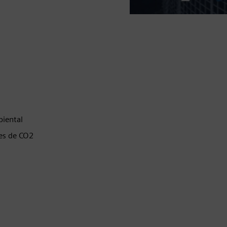
biental
nes de CO2