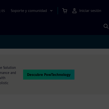
Soporte y comunidad
Iniciar sesión
|
ES
B
c
I
S
e Solution
ormance and
Descubre PowTechnology
with
listic