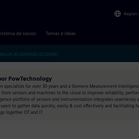
Region
istema de socios
Temas e ideas
eas ver el contenido en inglés?
 por PowTechnology
 specialists for over 30 years and a Siemens Measurement Intelligenc
 from sensors and machines to the cloud to improve reliability, perf
gence portfolio of sensors and instrumentation integrates seamlessly 
ers to gather data quickly, easily & cost effectively and facilitating ho
gs together OT and IT.