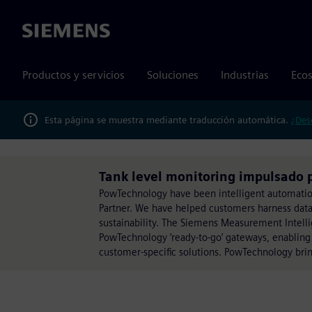
Siemens
Productos y servicios
Soluciones
Industrias
Ecos
Esta página se muestra mediante traducción automática.
¿Des
Tank level monitoring impulsado
PowTechnology have been intelligent automation
Partner. We have helped customers harness data
sustainability. The Siemens Measurement Intelli
PowTechnology ‘ready-to-go’ gateways, enabling us
customer-specific solutions. PowTechnology brin