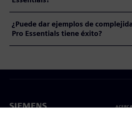
¿Puede dar ejemplos de complejidad
Pro Essentials tiene éxito?
ACERCA
Acerca 
Lideraz