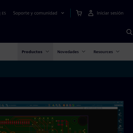
Soporte y comunidad
Iniciar sesión
|
ES
B
c
I
S
Productos
Novedades
Resources