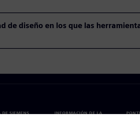
 de diseño en los que las herramienta
 DE SIEMENS
INFORMACIÓN DE LA
PONT
EMPRESA
de nosotros
Conta
Empresa
go
Oficin