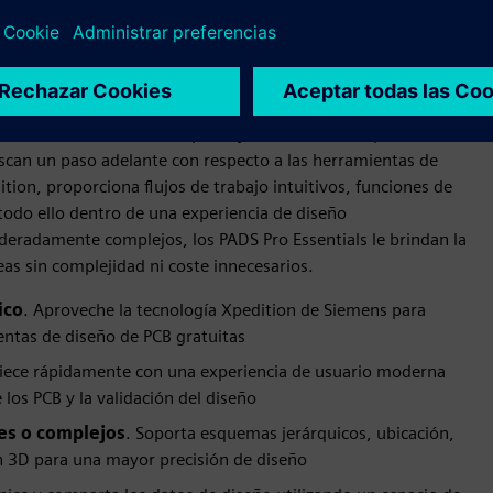
 de PADS Pro Essentials
ional en una solución asequible y de autoservicio perfecta
can un paso adelante con respecto a las herramientas de
tion, proporciona flujos de trabajo intuitivos, funciones de
odo ello dentro de una experiencia de diseño
eradamente complejos, los PADS Pro Essentials le brindan la
eas sin complejidad ni coste innecesarios.
ico
. Aproveche la tecnología Xpedition de Siemens para
ientas de diseño de PCB gratuitas
iece rápidamente con una experiencia de usuario moderna
 los PCB y la validación del diseño
es o complejos
. Soporta esquemas jerárquicos, ubicación,
n 3D para una mayor precisión de diseño