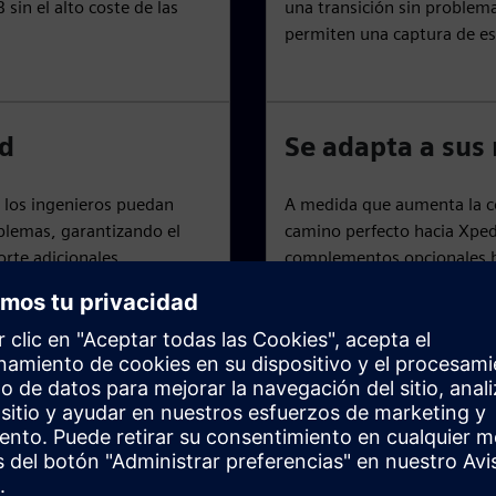
sin el alto coste de las
una transición sin problem
permiten una captura de es
ad
Se adapta a sus
los ingenieros puedan
A medida que aumenta la co
blemas, garantizando el
camino perfecto hacia Xped
orte adicionales.
complementos opcionales ba
sea necesario.