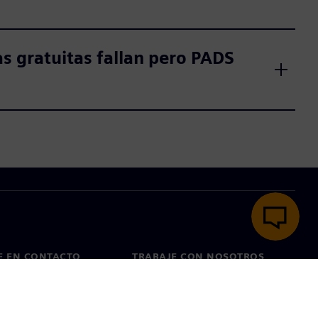
s gratuitas fallan pero PADS
E EN CONTACTO
TRABAJE CON NOSOTROS
cto
Empleos y carreras
as en todo el mundo
Puestos vacantes