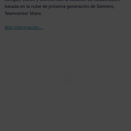
basada en la nube de próxima generación de Siemens,
Teamcenter Share.
Más información...
Play
03:58
Play
Mute
Settings
PIP
Enter
fulls