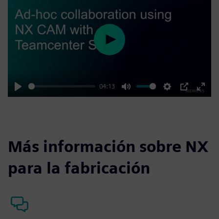
Play
04:13
Play
Mute
Settings
PIP
Enter
fulls
Más información sobre NX
para la fabricación