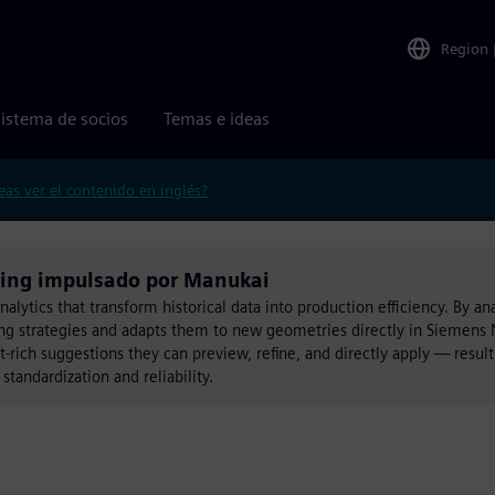
Region
istema de socios
Temas e ideas
eas ver el contenido en inglés?
ming impulsado por Manukai
ytics that transform historical data into production efficiency. By an
ng strategies and adapts them to new geometries directly in Siemens 
-rich suggestions they can preview, refine, and directly apply — result
tandardization and reliability.