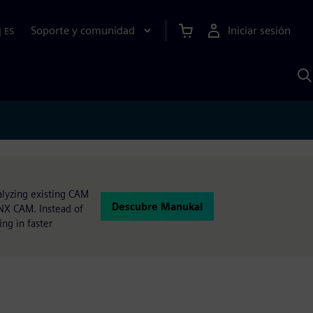
Soporte y comunidad
Iniciar sesión
|
ES
B
c
I
S
alyzing existing CAM
Descubre Manukai
NX CAM. Instead of
ing in faster