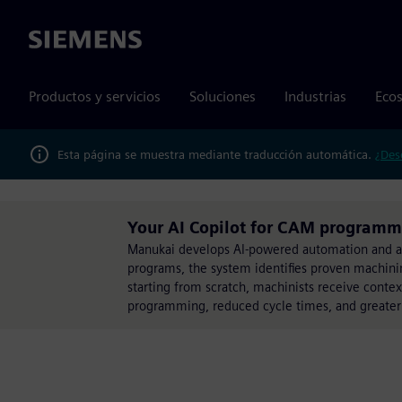
Siemens
Productos y servicios
Soluciones
Industrias
Ecos
Esta página se muestra mediante traducción automática.
¿Des
Your AI Copilot for CAM program
Manukai develops AI-powered automation and anal
programs, the system identifies proven machini
starting from scratch, machinists receive context
programming, reduced cycle times, and greater s