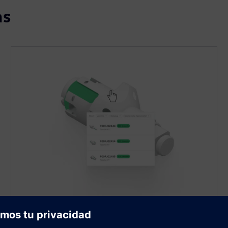
as
Encuentre proyectos anteriores