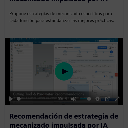
y
e
t
e
i
r
Propone estrategias de mecanizado específicas para
n
f
cada función para estandarizar las mejores prácticas.
g
u
s
l
l
s
c
r
e
P
e
l
n
a
y
00:14
P
M
S
P
E
l
u
e
I
n
Recomendación de estrategia de
a
t
t
P
t
mecanizado impulsada por IA