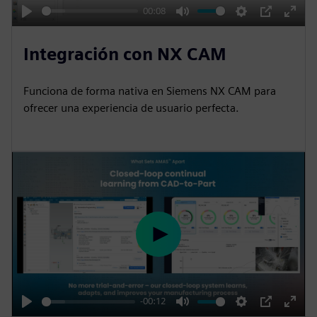
y
00:08
P
M
S
P
E
l
u
e
I
n
Integración con NX CAM
a
t
t
P
t
y
e
t
e
Funciona de forma nativa en Siemens NX CAM para
i
r
ofrecer una experiencia de usuario perfecta.
n
f
g
u
s
l
l
s
c
r
P
e
l
e
a
n
y
-00:12