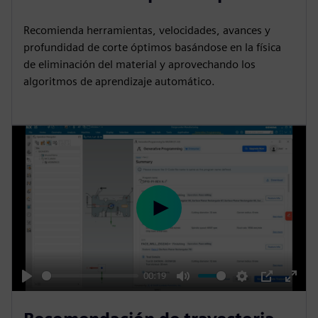
y
e
t
e
i
r
Recomienda herramientas, velocidades, avances y
n
f
profundidad de corte óptimos basándose en la física
g
u
de eliminación del material y aprovechando los
s
l
algoritmos de aprendizaje automático.
l
s
c
r
e
e
n
P
l
a
y
00:19
P
M
S
P
E
l
u
e
I
n