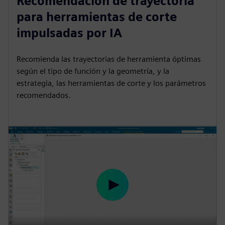
Recomendación de trayectoria
a
t
t
P
t
para herramientas de corte
y
e
t
e
impulsadas por IA
i
r
n
f
Recomienda las trayectorias de herramienta óptimas
g
u
según el tipo de función y la geometría, y la
s
l
estrategia, las herramientas de corte y los parámetros
l
recomendados.
s
c
r
e
e
n
P
l
a