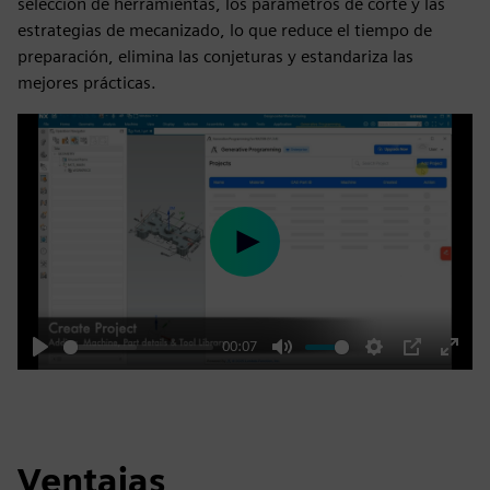
selección de herramientas, los parámetros de corte y las
estrategias de mecanizado, lo que reduce el tiempo de
preparación, elimina las conjeturas y estandariza las
mejores prácticas.
Play
00:07
Play
Mute
Settings
PIP
Enter
fulls
Ventajas