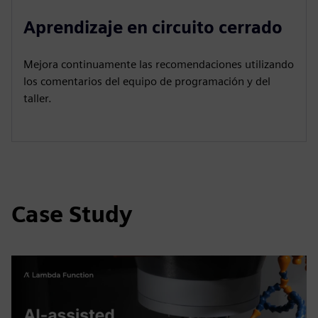
P
M
S
P
E
l
u
e
I
n
Aprendizaje en circuito cerrado
a
t
t
P
t
y
e
t
e
Mejora continuamente las recomendaciones utilizando
i
r
los comentarios del equipo de programación y del
n
f
taller.
g
u
s
l
l
s
c
Case Study
r
e
e
n