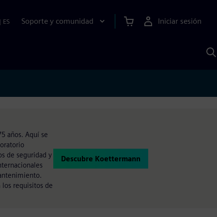
Soporte y comunidad
Iniciar sesión
|
ES
B
c
I
S
5 años. Aquí se
oratorio
os de seguridad y
Descubre Koettermann
nternacionales
mantenimiento.
los requisitos de