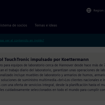
Region
istema de socios
Temas e ideas
eas ver el contenido en inglés?
l TouchTronic impulsado por Koettermann
ro para equipos de laboratorio cerca de Hannover desde hace más de 7
n el trabajo diario del laboratorio, garantizan unas operaciones de lab
sonalizado incluye muebles de laboratorio y armarios de humos, armari
 soluciones de suministro multimedia.<br/>Los clientes nacionales e i
on una oferta de servicios integral, desde la planificación hasta el 
les cuidadosamente seleccionados en todo el mundo para cumplir con 