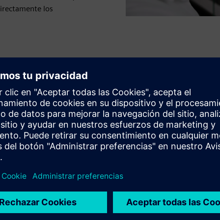
irectamente los
 se pueden controlar simplemente con TouchTronic
ción
ten a su trabajo
 guantes
ncias peligrosas visibles utilizadas.