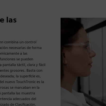
e las
ann combina un control
ación necesarias de forma
nómicamente a las
s funciones se pueden
antalla táctil, clara y fácil
rentes grosores. Basta con
deseada; la superficie es,
 del nuevo TouchTronic es la
igrosas se marcaban en la
 pantalla las muestra
ertencia adecuados del
ado de Clasificación,