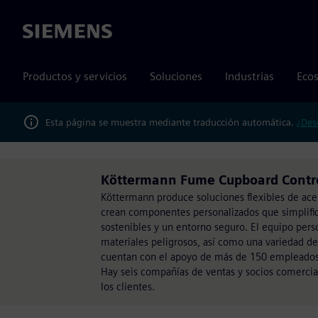
Siemens
Productos y servicios
Soluciones
Industrias
Ecos
Esta página se muestra mediante traducción automática.
¿Des
Köttermann Fume Cupboard Contro
Köttermann produce soluciones flexibles de ace
crean componentes personalizados que simplifica
sostenibles y un entorno seguro. El equipo per
materiales peligrosos, así como una variedad de
cuentan con el apoyo de más de 150 empleados c
Hay seis compañías de ventas y socios comercia
los clientes.