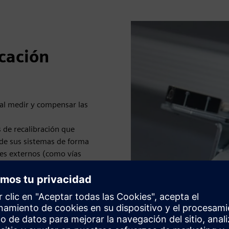
cación
s al medir y compensar las
s de recalibración que
n de sus sistemas de forma
jes externos (como vías
ria) y la determinación
 los husillos de fresado.
tos de la precisión de los
ndo confían en estas
uerían maquinaria