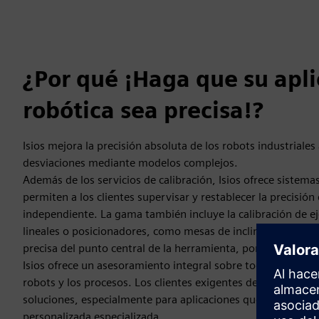
¿Por qué ¡Haga que su apli
robótica sea precisa!?
Isios mejora la precisión absoluta de los robots industriale
desviaciones mediante modelos complejos.
Además de los servicios de calibración, Isios ofrece sistema
permiten a los clientes supervisar y restablecer la precisió
independiente. La gama también incluye la calibración de e
lineales o posicionadores, como mesas de inclinación girato
precisa del punto central de la herramienta, por ejemplo, en
Isios ofrece un asesoramiento integral sobre todos los aspec
robots y los procesos. Los clientes exigentes de todo el mu
soluciones, especialmente para aplicaciones que antes req
personalizada especializada.