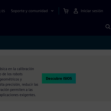
Soporte y comunidad
Iniciar sesión
|
ES
B
c
I
S
sica en la calibración
o de los robots
Descubre iSiOS
s geométricos y
ta precisión, reducir las
ración permiten a las
 aplicaciones exigentes.