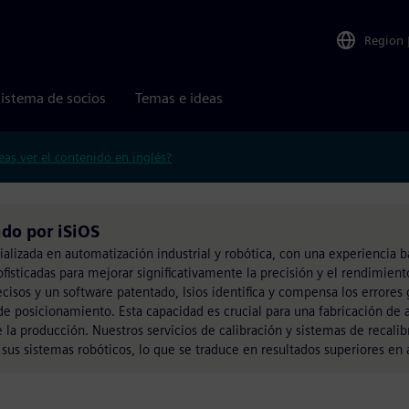
Region
istema de socios
Temas e ideas
eas ver el contenido en inglés?
do por iSiOS
lizada en automatización industrial y robótica, con una experiencia bá
isticadas para mejorar significativamente la precisión y el rendimient
recisos y un software patentado, Isios identifica y compensa los errore
 posicionamiento. Esta capacidad es crucial para una fabricación de al
 la producción. Nuestros servicios de calibración y sistemas de recalib
e sus sistemas robóticos, lo que se traduce en resultados superiores en