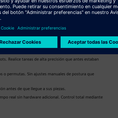
bots. Realice tareas de alta precisión que antes estaban
os o permutas. Sin ajustes manuales de postura que
ión antes de que llegue a sus piezas.
mpo real sin hardware adicional. Control total mediante