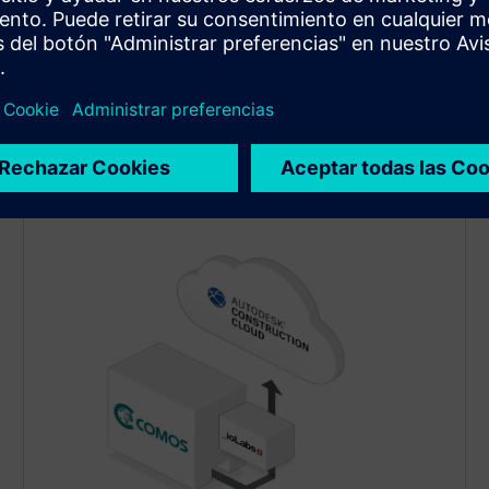
Un servicio en segundo plano carga
automáticamente los archivos que están en cola en
COMOS a carpetas específicas de ACC. El éxito o el
error de carga se notifica a COMOS, manteniendo los
metadatos sincronizados.