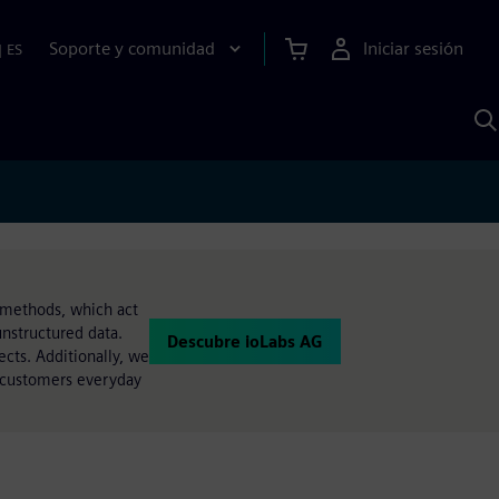
Soporte y comunidad
Iniciar sesión
|
ES
B
c
I
S
 methods, which act
nstructured data.
Descubre ioLabs AG
cts. Additionally, we
r customers everyday