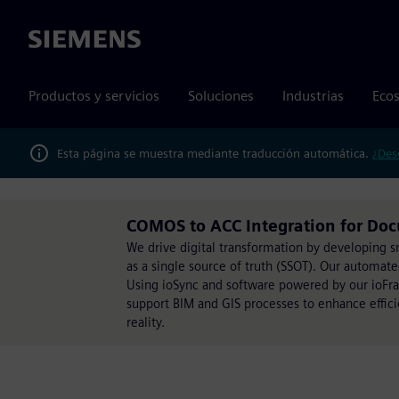
Siemens
Productos y servicios
Soluciones
Industrias
Ecos
Esta página se muestra mediante traducción automática.
¿Des
COMOS to ACC Integration for D
We drive digital transformation by developing 
as a single source of truth (SSOT). Our automat
Using ioSync and software powered by our ioFram
support BIM and GIS processes to enhance effici
reality.