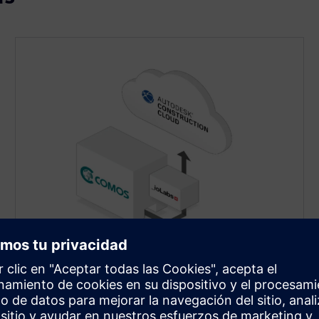
Subidas asincrónicas en
segundo plano a ACC