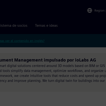
Region
istema de socios
Temas e ideas
eas ver el contenido en inglés?
ocument Management impulsado por ioLabs AG
smart digital solutions centered around 3D models based on BIM or GIS
ed tools simplify data management, optimize workflows, and organize u
ework, we create intuitive tools that reduce costs and speed up proje
ency and improve planning. We turn digital twin for buildings into ou