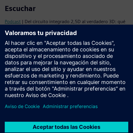
Escuchar
Podcast
| Del circuito integrado 2,5D al verdadero 3D: qué
impulsa la próxima ola de integración
Podcast
| Por qué los circuitos integrados 3D necesitan un
cambio de mentalidad y cómo hacerlo realidad
Leer
Folleto
| Innovator3D IC: conjunto de soluciones
Serie de libros electrónicos
| Su guía para una integración
heterogénea exitosa