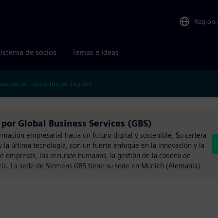
Region
istema de socios
Temas e ideas
eas ver el contenido en inglés?
por Global Business Services (GBS)
rmación empresarial hacia un futuro digital y sostenible. Su cartera
y la última tecnología, con un fuerte enfoque en la innovación y la
de empresas, los recursos humanos, la gestión de la cadena de
iería. La sede de Siemens GBS tiene su sede en Múnich (Alemania).