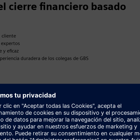
el cierre financiero basado
 cliente
 expertos
 y eficaz
xperiencia duradera de los colegas de GBS
os sobre cómo implementar una herramienta de cierre
ia en varios países y sistemas ERP (R3+ S4Hana)