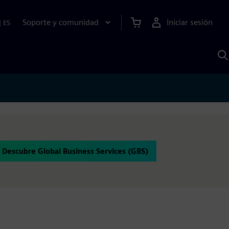
Soporte y comunidad
Iniciar sesión
|
ES
B
c
I
S
Descubre Global Business Services (GBS)