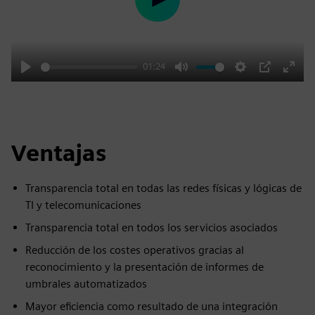
Play
01:24
Play
Mute
Settings
PIP
Enter
fulls
Ventajas
Transparencia total en todas las redes físicas y lógicas de
TI y telecomunicaciones
Transparencia total en todos los servicios asociados
Reducción de los costes operativos gracias al
reconocimiento y la presentación de informes de
umbrales automatizados
Mayor eficiencia como resultado de una integración