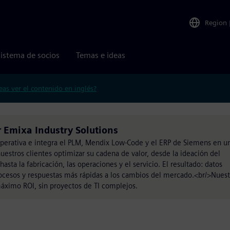
Region
istema de socios
Temas e ideas
eas ver el contenido en inglés?
 Emixa Industry Solutions
operativa e integra el PLM, Mendix Low-Code y el ERP de Siemens en u
nuestros clientes optimizar su cadena de valor, desde la ideación del
asta la fabricación, las operaciones y el servicio. El resultado: datos
rocesos y respuestas más rápidas a los cambios del mercado.<br/>Nuest
máximo ROI, sin proyectos de TI complejos.