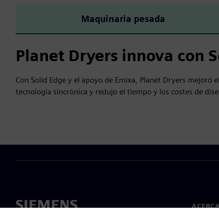
Maquinaria pesada
Planet Dryers innova con S
Con Solid Edge y el apoyo de Emixa, Planet Dryers mejoró 
tecnología sincrónica y redujo el tiempo y los costes de 
ACERCA