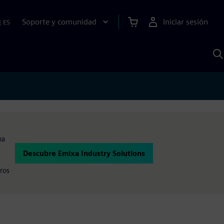
Soporte y comunidad
Iniciar sesión
|
ES
B
c
I
S
na
Descubre Emixa Industry Solutions
ros