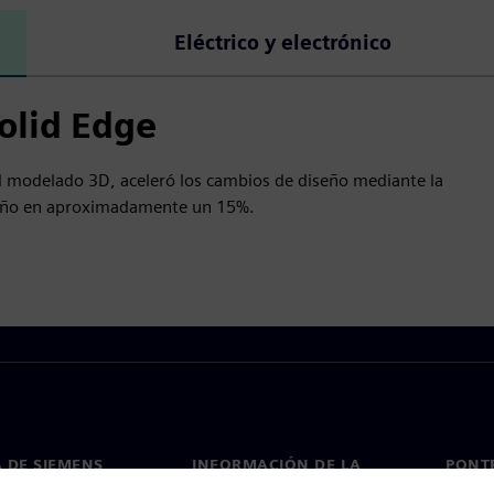
Eléctrico y electrónico
olid Edge
el modelado 3D, aceleró los cambios de diseño mediante la
diseño en aproximadamente un 15%.
 DE SIEMENS
INFORMACIÓN DE LA
PONT
EMPRESA