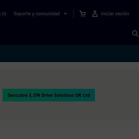
Soporte y comunidad
Iniciar sesión
|
ES
B
c
I
S
Descubre E.ON Drive Solutions UK Ltd