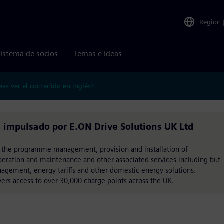
Region
istema de socios
Temas e ideas
eas ver el contenido en inglés?
 impulsado por E.ON Drive Solutions UK Ltd
s the programme management, provision and installation of
peration and maintenance and other associated services including but
nagement, energy tariffs and other domestic energy solutions.
vers access to over 30,000 charge points across the UK.