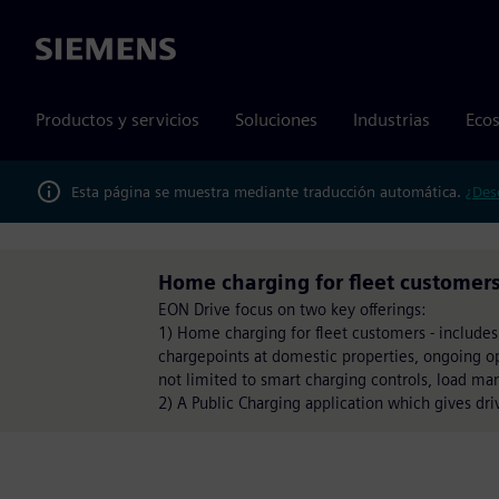
Siemens
Productos y servicios
Soluciones
Industrias
Ecos
Esta página se muestra mediante traducción automática.
¿Des
Home charging for fleet customers
EON Drive focus on two key offerings:
1) Home charging for fleet customers - include
chargepoints at domestic properties, ongoing o
not limited to smart charging controls, load ma
2) A Public Charging application which gives dri