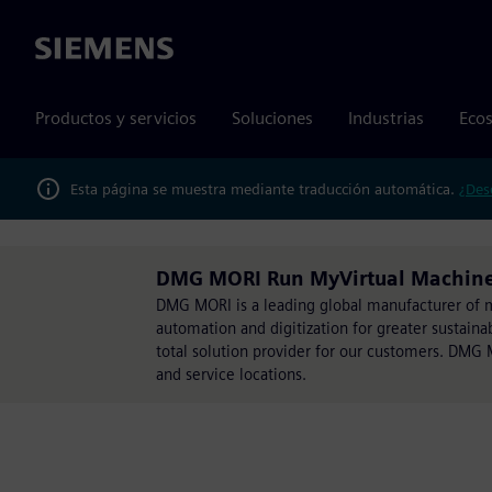
Siemens
Productos y servicios
Soluciones
Industrias
Ecos
Esta página se muestra mediante traducción automática.
¿Des
DMG MORI Run MyVirtual Machin
DMG MORI is a leading global manufacturer of ma
automation and digitization for greater sustain
total solution provider for our customers. DMG 
and service locations.