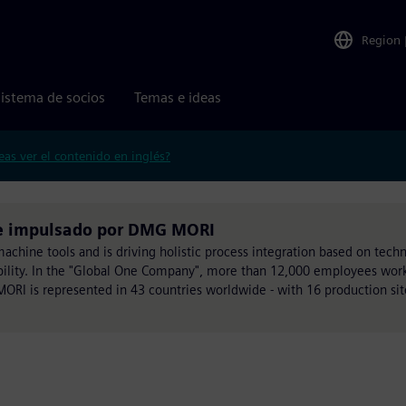
Region
istema de socios
Temas e ideas
eas ver el contenido en inglés?
e impulsado por DMG MORI
chine tools and is driving holistic process integration based on techn
ability. In the "Global One Company", more than 12,000 employees work
MORI is represented in 43 countries worldwide - with 16 production sit