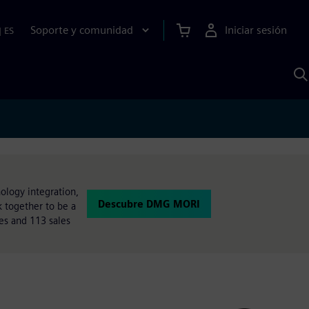
Soporte y comunidad
Iniciar sesión
|
ES
B
c
I
S
ology integration,
Descubre DMG MORI
 together to be a
es and 113 sales