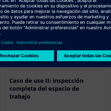
rdadero CNC SINUMERIK ONE
MERIK Operate
a de Carolina del Norte
as
Caso de uso II: inspección
completa del espacio de
trabajo