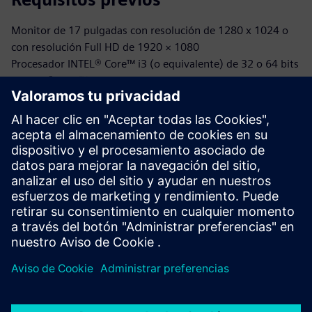
Monitor de 17 pulgadas con resolución de 1280 x 1024 o
con resolución Full HD de 1920 × 1080
Procesador INTEL® Core™ i3 (o equivalente) de 32 o 64 bits
o INTEL® Core™ i7
Microsoft® Windows® 10 (soporte limitado para Windows
7 SP1 y Windows 8)
2 GB u 8 GB (o más) de RAM
Compatible con OpenGL®, NVIDIA® GeForce® GTX o AMD
Radeon™ RX
40 GB disponibles en el disco duro o en la SSD
Se necesita conexión a Internet para la gestión de licencias
basada en la nube