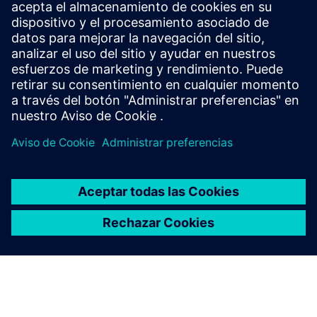
2 GB u 8 GB (o más) de RAM
Compatible con OpenGL®, NVIDIA® GeForce® GTX o AMD
Radeon™ RX
40 GB disponibles en el disco duro o en la SSD
Se necesita conexión a Internet para la gestión de licencias
basada en la nube