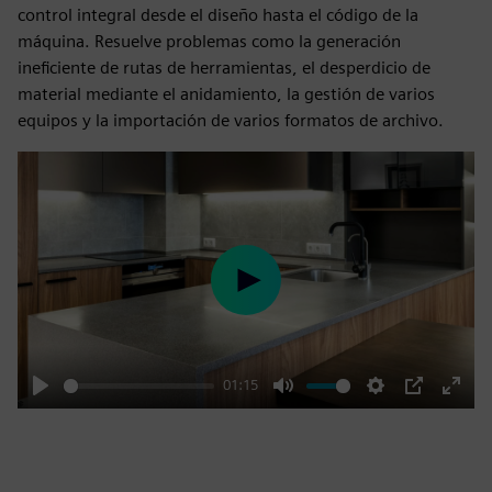
control integral desde el diseño hasta el código de la
máquina. Resuelve problemas como la generación
ineficiente de rutas de herramientas, el desperdicio de
material mediante el anidamiento, la gestión de varios
equipos y la importación de varios formatos de archivo.
Play
01:15
Play
Mute
Settings
PIP
Enter
fulls