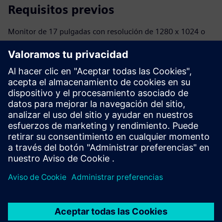
Requisitos previos
Monitor de 17 pulgadas con resolución de 1280 x 1024 o
con Full HD de 1920 x 1080
Procesador INTEL® Core™ i3 (o equivalente) de 32 o 64 bits
o INTEL® Core™ i7
40 GB disponibles en el disco duro o en el SSD
2 GB u 8 GB (o superior)
2 GB u 8 GB (o más) de RAM
40 GB disponibles en el disco duro o en la SSD
Se necesita conexión a Internet para la gestión de licencias
basada en la nube