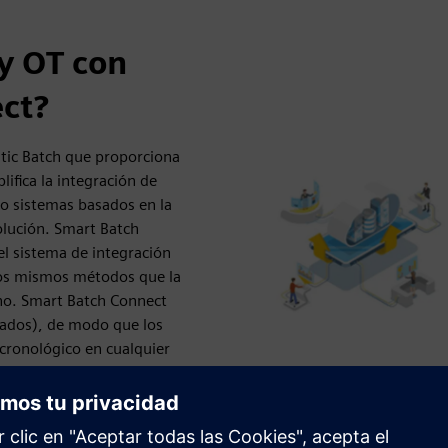
 y OT con
ct?
tic Batch que proporciona
ifica la integración de
o sistemas basados en la
olución. Smart Batch
el sistema de integración
los mismos métodos que la
no. Smart Batch Connect
trados), de modo que los
cronológico en cualquier
s de conectividad entre el
se almacenarán hasta que el
mart Batch Connect pueden