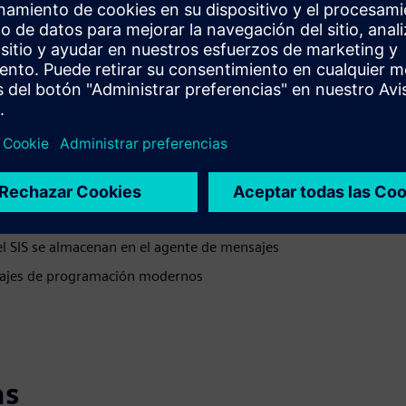
, reduciendo los vectores de ataque
iente basado en .NET
el SIS se almacenan en el agente de mensajes
guajes de programación modernos
as