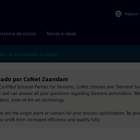
Region
istema de socios
Temas e ideas
eas ver el contenido en inglés?
lsado por CoNet Zaandam
ertified Solution Partner for Siemens, CoNet chooses one ‘Siemens’ br
e and can answer all your questions regarding Siemens automation. We
est, state-of-the-art technology.
are the single point of contact for your process optimization. By pro
o profit from increased efficiency and quality fully