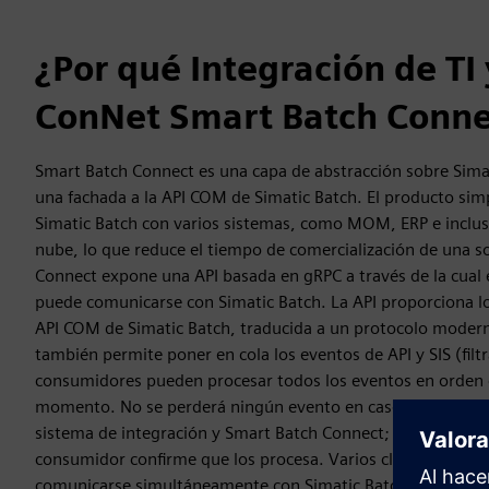
¿Por qué Integración de TI
ConNet Smart Batch Conne
Smart Batch Connect es una capa de abstracción sobre Sima
una fachada a la API COM de Simatic Batch. El producto simpl
Simatic Batch con varios sistemas, como MOM, ERP e inclus
nube, lo que reduce el tiempo de comercialización de una s
Connect expone una API basada en gRPC a través de la cual 
puede comunicarse con Simatic Batch. La API proporciona 
API COM de Simatic Batch, traducida a un protocolo moder
también permite poner en cola los eventos de API y SIS (fil
consumidores pueden procesar todos los eventos en orden 
momento. No se perderá ningún evento en caso de problema
sistema de integración y Smart Batch Connect; los eventos 
consumidor confirme que los procesa. Varios clientes de S
comunicarse simultáneamente con Simatic Batch.