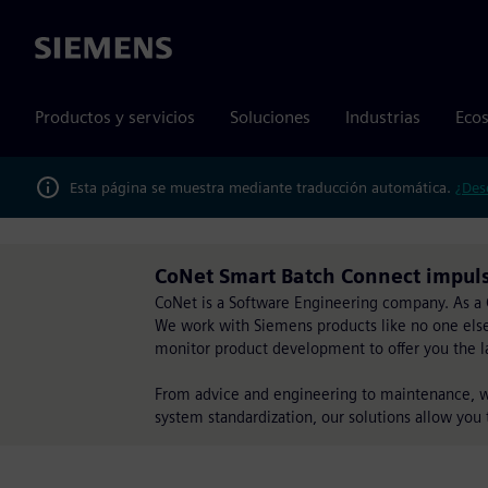
Siemens
Productos y servicios
Soluciones
Industrias
Ecos
Esta página se muestra mediante traducción automática.
¿Des
CoNet Smart Batch Connect impu
CoNet is a Software Engineering company. As a C
We work with Siemens products like no one els
monitor product development to offer you the lat
From advice and engineering to maintenance, we 
system standardization, our solutions allow you t