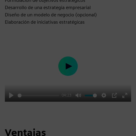
Formulación de objetivos estratégicos
Desarrollo de una estrategia empresarial
Diseño de un modelo de negocio (opcional)
Elaboración de iniciativas estratégicas
Play
04:23
Play
Mute
Settings
PIP
Enter
fulls
Ventajas